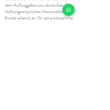
dem Auftraggeber von sämtlichen
Haftungsansprüchen freizustellen. Der
Kunde erkennt an, für seine körperliche
und psychische Gesundheit in vollem
Maße selbstverantwortlich zu sein und
für eventuelle verursachte Schäden
selbst aufzukommen.
8. Vertraulichkeit
Der Auftragnehmer verpflichtet sich,
über alle im Rahmen der Tätigkeit
bekannt gewordenen beruflichen,
betrieblichen und privaten
Angelegenheiten des Kunden auch
nach der Beendigung des Vertrages
Stillschweigen zu bewahren.​