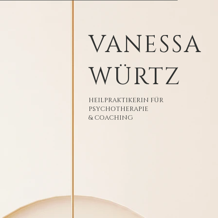
VANESSA
WÜRTZ
HEILPRAKTIKERIN FÜR
PSYCHOTHERAPIE
& COACHING